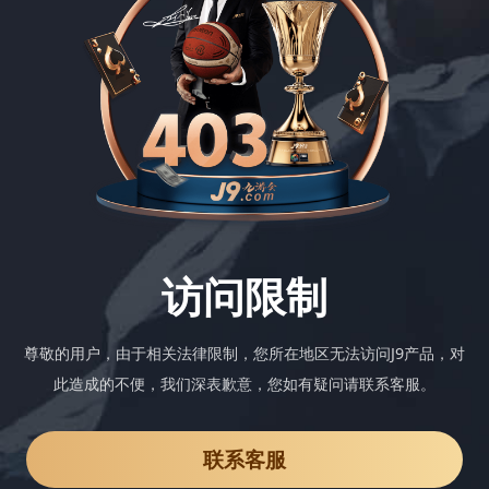
访问限制
尊敬的用户，由于相关法律限制，您所在地区无法访问J9产品，对
此造成的不便，我们深表歉意，您如有疑问请联系客服。
联系客服