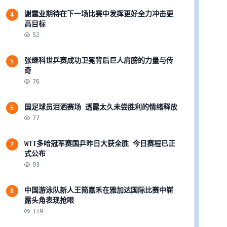
谢震业期待在下一场比赛中发挥更好全力冲击更
4
高目标
52
张继科世乒赛成功卫冕背后巨人肩膀的力量与传
5
奇
76
国足球员泪洒赛场 透露太久未尝胜利的情绪释放
6
77
WTT多哈冠军赛国乒昨日大获全胜 今日赛程已正
7
式公布
93
中国游泳队新人王简嘉禾在雅加达国际比赛中崭
8
露头角表现抢眼
119