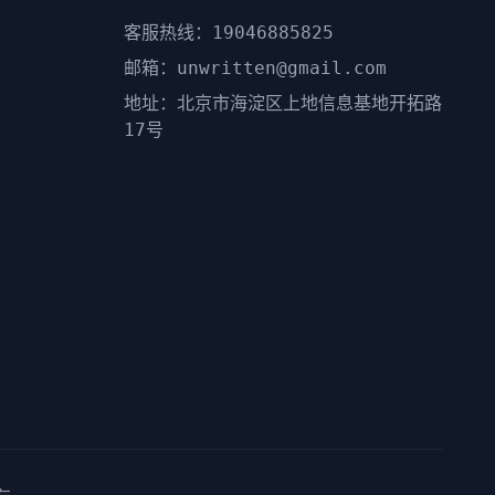
客服热线：19046885825
邮箱：unwritten@gmail.com
地址：北京市海淀区上地信息基地开拓路
17号