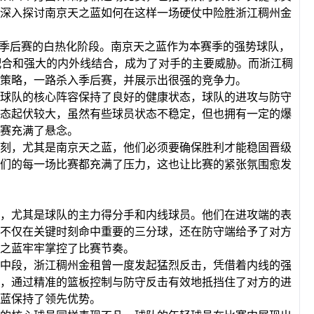
深入探讨南京天之蓝如何在这样一场硬仗中险胜浙江稠州金
A季后赛的白热化阶段。南京天之蓝作为本赛季的强势球队，
配合和强大的内外线结合，成为了对手的主要威胁。而浙江稠
策略，一路杀入季后赛，并展示出很强的竞争力。
球队的核心阵容保持了良好的健康状态，球队的进攻与防守
态起伏较大，虽然有些球员状态不稳定，但也拥有一定的爆
赛充满了悬念。
刻，尤其是南京天之蓝，他们必须要确保胜利才能稳固晋级
们的每一场比赛都充满了压力，这也让比赛的紧张氛围愈发
，尤其是球队的主力得分手和内线球员。他们在进攻端的表
不仅在关键时刻命中重要的三分球，还在防守端给予了对方
之蓝牢牢掌控了比赛节奏。
中段，浙江稠州金租曾一度发起猛烈反击，凭借着内线的强
，通过精准的篮板控制与防守反击有效地抵挡住了对方的进
蓝保持了领先优势。