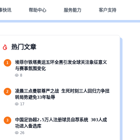
事快讯
帮助中心
服务能力
客户支持
热门文章
埃菲尔铁塔奥运五环全黑引发全球关注象征意义
1
与赛事氛围变化
8
凌晨三点曼联尊严之战 生死时刻三人回归力争扭
2
转局势避免33年耻辱
17
中国足协超2.5万人注册球员自荐系统 303人成
3
功进入备选库
26