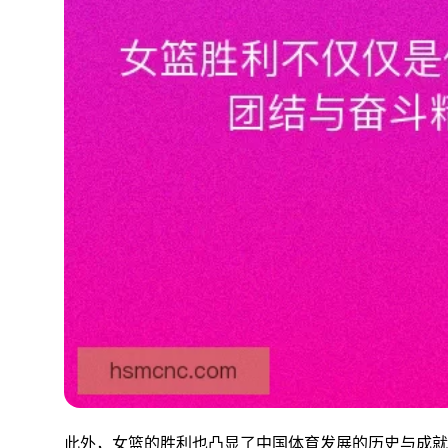
此外，女篮的胜利也凸显了中国体育发展的历史与成就