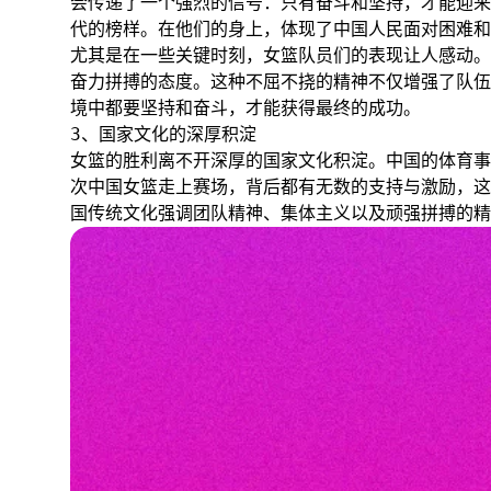
会传递了一个强烈的信号：只有奋斗和坚持，才能迎来
代的榜样。在他们的身上，体现了中国人民面对困难和
尤其是在一些关键时刻，女篮队员们的表现让人感动。
奋力拼搏的态度。这种不屈不挠的精神不仅增强了队伍
境中都要坚持和奋斗，才能获得最终的成功。
3、国家文化的深厚积淀
女篮的胜利离不开深厚的国家文化积淀。中国的体育事
次中国女篮走上赛场，背后都有无数的支持与激励，这
国传统文化强调团队精神、集体主义以及顽强拼搏的精