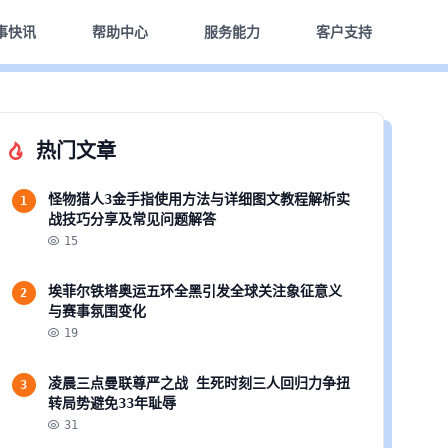
事快讯
帮助中心
服务能力
客户支持
热门文章
怪物猎人3金手指使用方法与详细图文教程解析实
1
战技巧分享及常见问题解答
15
埃菲尔铁塔奥运五环全黑引发全球关注象征意义
2
与赛事氛围变化
19
凌晨三点曼联尊严之战 生死时刻三人回归力争扭
3
转局势避免33年耻辱
31