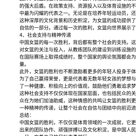
的强大后盾。在政策支持、资源投入以及体育设施的不
中最为闪耀的代表之一。无论是在培养年轻运动员，还
这种深厚的文化背景和历史积淀，为女篮的成功提供了
自信的一部分。通过每一次的胜利，女篮向世界展示了
4、社会支持与精神传递
中国女篮的每一次胜利，背后都有整个社会的支持。这
对女篮的关注与投入，从教练团队的建设到训练设施的
在国际赛场上取得成绩时，整个国家的舆论氛围都会为
量。
此外，女篮的胜利也不断激励着更多的年轻人投身于体
为了自己赢得荣誉，更是代表着无数年轻女孩的梦想与
了一种健康、积极向上的价值观，鼓励他们勇敢追求梦
这种社会支持不仅仅体现在国家层面，也包括民众的关
众在为她们加油助威，这种情感的共鸣让女篮的胜利更
一种精神的传递，让整个社会在自信与团结中向前迈进
总结：
中国女篮的胜利，不仅仅是体育领域的一次成就，它更
出来的团队协作、顽强拼搏以及文化积淀，是中国人民