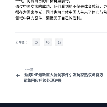
一代，向着自己的目标奋勇前行。
通过中国女篮的成功，我们看到的不仅是体育成就，更
都在为国家争光，同时也为全体中国人带来了信心与希
领域中努力奋斗，迎接属于自己的胜利。
分享到：
上一篇
围绕DNF最新重大漏洞事件引发玩家热议与官方
紧急回应后续处理进展