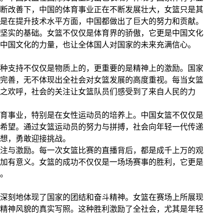
断改善下，中国的体育事业正在不断发展壮大，女篮只是其
是在提升技术水平方面，中国都做出了巨大的努力和贡献。
坚实的基础。女篮不仅仅是体育界的骄傲，它更是中国文化
中国文化的力量，也让全体国人对国家的未来充满信心。
种支持不仅仅是物质上的，更重要的是精神上的激励。国家
完善，无不体现出全社会对女篮发展的高度重视。每当女篮
之欢呼，社会的关注让女篮队员们感受到了来自人民的力
育事业，特别是在女性运动员的培养上。中国女篮不仅仅是
希望。通过女篮运动员的努力与拼搏，社会向年轻一代传递
想，勇敢迎接挑战。
注与激励。每一次女篮比赛的直播背后，都是成千上万的观
加有意义。女篮的成功不仅仅是一场场赛事的胜利，它更是
。
深刻地体现了国家的团结和奋斗精神。女篮在赛场上所展现
精神风貌的真实写照。这种胜利激励了全社会，尤其是年轻